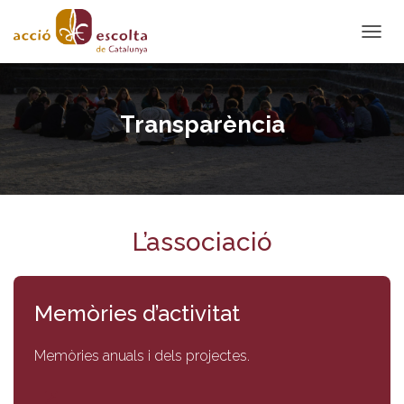
C
A
N
V
I
Transparència
A
L
A
N
A
V
E
L’associació
G
A
C
I
Memòries d’activitat
Ó
Memòries anuals i dels projectes.