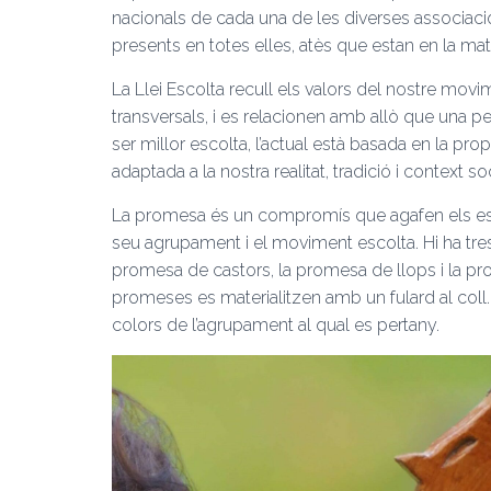
nacionals de cada una de les diverses associaci
presents en totes elles, atès que estan en la mat
La Llei Escolta recull els valors del nostre movim
transversals, i es relacionen amb allò que una p
ser millor escolta, l’actual està basada en la pro
adaptada a la nostra realitat, tradició i context so
La promesa és un compromís que agafen els esc
seu agrupament i el moviment escolta. Hi ha tre
promesa de castors, la promesa de llops i la p
promeses es materialitzen amb un fulard al coll.
colors de l’agrupament al qual es pertany.