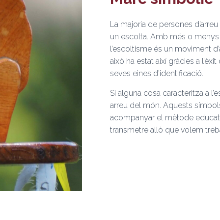
La majoria de persones d’arreu 
un escolta. Amb més o menys
l’escoltisme és un moviment d’ab
això ha estat així gràcies a l’èx
seves eines d’identificació.
Si alguna cosa caracteritza a l
arreu del món. Aquests símbols
acompanyar el mètode educatiu, 
transmetre allò que volem treba