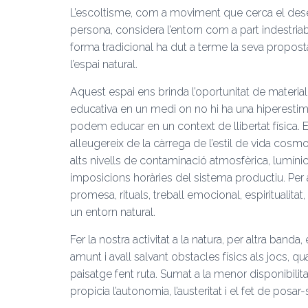
L’escoltisme, com a moviment que cerca el des
persona, considera l’entorn com a part indestria
forma tradicional ha dut a terme la seva propos
l’espai natural.
Aquest espai ens brinda l’oportunitat de material
educativa en un medi on no hi ha una hiperestimul
podem educar en un context de llibertat física. 
alleugereix de la càrrega de l’estil de vida cosmo
alts nivells de contaminació atmosfèrica, lumínic
imposicions horàries del sistema productiu. Pe
promesa, rituals, treball emocional, espiritualit
un entorn natural.
Fer la nostra activitat a la natura, per altra banda
amunt i avall salvant obstacles físics als jocs, 
paisatge fent ruta. Sumat a la menor disponibilit
propicia l’autonomia, l’austeritat i el fet de posar