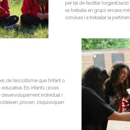
per tal de facilitar l’organitzac
es treballa en grups encara més
conviure i a treballar la pertinen
s de l’escoltisme que l’infant o
educativa. Els infants i joves
 desenvolupament individual i
decideixen, proven, s’equivoquen