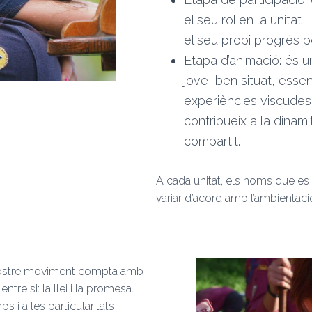
el seu rol en la unitat 
el seu propi progrés pe
Etapa d’animació: és u
jove, ben situat, esse
experiències viscudes i
contribueix a la dinami
compartit.
A cada unitat, els noms que es
variar d’acord amb l’ambientac
l nostre moviment compta amb
re si: la llei i la promesa.
 i a les particularitats