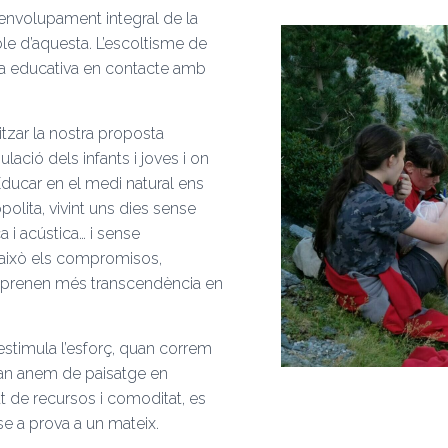
envolupament integral de la
ble d’aquesta. L’escoltisme de
ta educativa en contacte amb
itzar la nostra proposta
ació dels infants i joves i on
Educar en el medi natural ens
polita, vivint uns dies sense
a i acústica… i sense
r això els compromisos,
at, prenen més transcendència en
, estimula l’esforç, quan correm
quan anem de paisatge en
at de recursos i comoditat, es
-se a prova a un mateix.