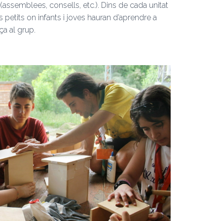
ió (assemblees, consells, etc.). Dins de cada unitat
 petits on infants i joves hauran d’aprendre a
ça al grup.