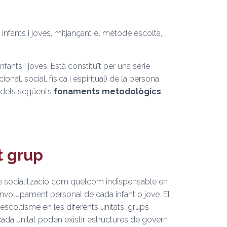
 infants i joves, mitjançant el mètode escolta,
ants i joves. Està constituït per una sèrie
ional, social, física i espiritual) de la persona.
x dels següents
fonaments metodològics
.
t grup
de socialització com quelcom indispensable en
nvolupament personal de cada infant o jove. El
l’escoltisme en les diferents unitats, grups
 cada unitat poden existir estructures de govern