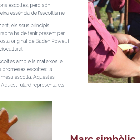
ons escoltes, però són
eixa essència de l’escoltisme.
ent, els seus principis
ersona ha de tenir present per
posta original de Baden Powell i
ciocultural.
oltes amb ells mateixos, el
s promeses escoltes: la
romesa escolta. Aquestes
 Aquest fulard representa els
Marc simbòlic