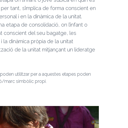
i, per tant, s’implica de forma conscient en
rsonal i en la dinàmica de la unitat.
na etapa de consolidació, on l’infant o
nt conscient del seu bagatge, les
 la dinàmica pròpia de la unitat
tzació de la unitat mitjançant un lideratge
 poden utilitzar per a aquestes etapes poden
ió/marc simbòlic propi.