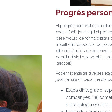
Progrés perso
El progrés personal és un pila
cada infant i jove sigui el prot
desenvolupi de forma crítica i c
treball d’introspecció i de pre
diferents àmbits de desenvolup
cognitiu, físic i psicomotriu, em
caràcter).
Podem identificar diverses etap
jove transita en cada una de le
Etapa d’integració: s
companyes, i el come
metodologia escolta, le
Etapa de participació: 