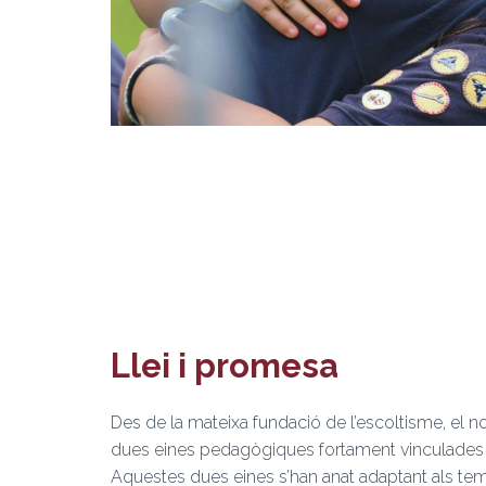
Llei i promesa
Des de la mateixa fundació de l’escoltisme, e
dues eines pedagògiques fortament vinculades ent
Aquestes dues eines s’han anat adaptant als temps