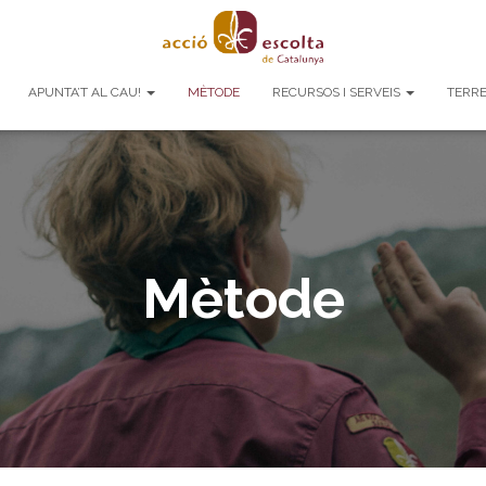
APUNTA’T AL CAU!
MÈTODE
RECURSOS I SERVEIS
TERRE
Mètode