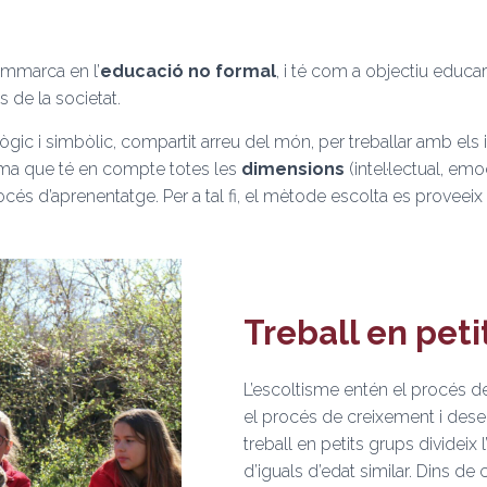
emmarca en l’
educació no formal
, i té com a objectiu educar
s de la societat.
 i simbòlic, compartit arreu del món, per treballar amb els inf
tema que té en compte totes les
dimensions
(intel·lectual, emoc
océs d’aprenentatge. Per a tal fi, el mètode escolta es proveei
Treball en peti
L’escoltisme entén el procés 
el procés de creixement i dese
treball en petits grups divideix 
d’iguals d’edat similar. Dins de