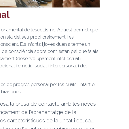
nal
r fonamental de l’escoltisme. Aquest permet que
agonista del seu propi creixement i es
onscient. Els infants i joves duen a terme un
sa de consciència sobre com estan pel que fa als
ament (desenvolupament intel·lectual i
ocional i emotiu, social i interpersonal i del
es de progrés personal per les quals l’infant o
s branques.
uposa la presa de contacte amb les noves
nçament de l’aprenentatge de la
s característiques de la unitat i del cau.
etapa on l’infant o jove s’ubica en quin és