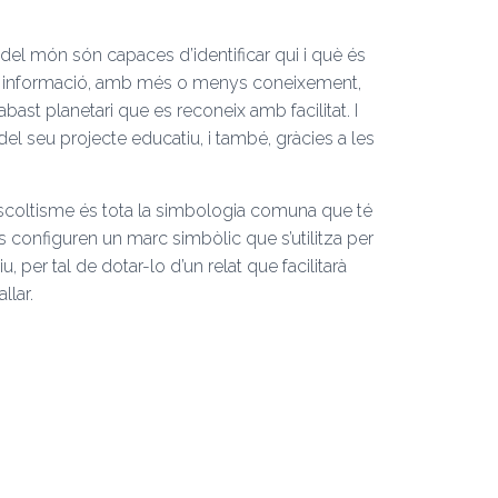
del món són capaces d’identificar qui i què és
 informació, amb més o menys coneixement,
ast planetari que es reconeix amb facilitat. I
it del seu projecte educatiu, i també, gràcies a les
’escoltisme és tota la simbologia comuna que té
 configuren un marc simbòlic que s’utilitza per
per tal de dotar-lo d’un relat que facilitarà
llar.