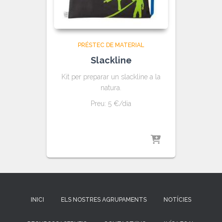
PRÉSTEC DE MATERIAL
Slackline
Kit per preparar un slackline a la
natura.
Preu: 5 €/dia
INICI
ELS NOSTRES AGRUPAMENTS
NOTÍCIES