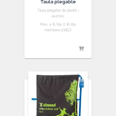
Taula plegable
Taula plegable de plàstic i
alumini.
Preu: 4 €/dia (2 €/dia
membres d’AEC)