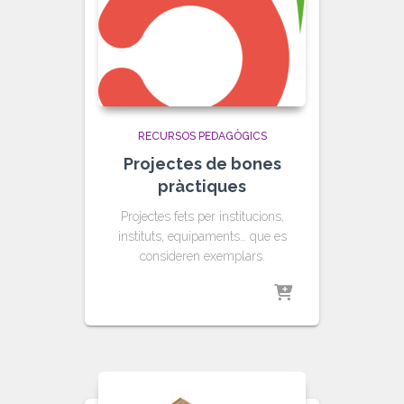
RECURSOS PEDAGÒGICS
Projectes de bones
pràctiques
Projectes fets per institucions,
instituts, equipaments… que es
consideren exemplars.