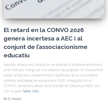
El retard en la CONVO 2026
genera incertesa a AEC i al
conjunt de l’associacionisme
educatiu
Aquesta situació ens col·loca en un escenari d’incertesa econòmica,
amb molt poc marge per a la redacció de projectes. El finançament
públic arriba tard. L’endarreriment significatiu de la convocatòria
ordinària anticipada de subvencions 2026, coneguda com a
CONVO, també ens afecta Acció Escolta de Catalunya (AEC), així
com la gran
Saber més…
Fa
6 mesos