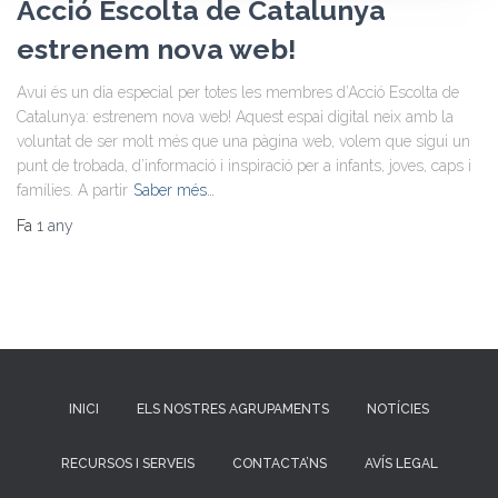
Acció Escolta de Catalunya
estrenem nova web!
Avui és un dia especial per totes les membres d’Acció Escolta de
Catalunya: estrenem nova web! Aquest espai digital neix amb la
voluntat de ser molt més que una pàgina web, volem que sigui un
punt de trobada, d’informació i inspiració per a infants, joves, caps i
famílies. A partir
Saber més…
Fa
1 any
INICI
ELS NOSTRES AGRUPAMENTS
NOTÍCIES
RECURSOS I SERVEIS
CONTACTA’NS
AVÍS LEGAL